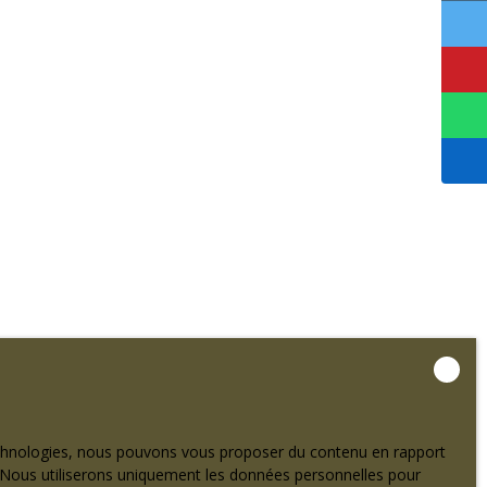
m
ai
l
technologies, nous pouvons vous proposer du contenu en rapport
et. Nous utiliserons uniquement les données personnelles pour