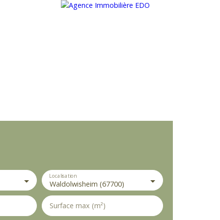
e
e
t
M
a
p
c
o
n
tr
ib
u
t
o
rs
+
−
Localisation
Waldolwisheim (67700)
Surface max (m²)
ENDRE
LOCATION
SYNDIC
GESTION LOCATIVE
CO