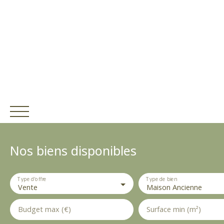
E
Nos biens disponibles
s
p
a
Type d'offre
c
Type de bien
Vente
Maison Ancienne
e
P
Budget max (€)
Surface min (m²)
Estim
r
ACCUEIL
ACHETER
V
ation
o