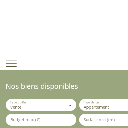
E
Nos biens disponibles
s
p
a
Type d'offre
c
Type de bien
Vente
Appartement
e
P
Budget max (€)
Surface min (m²)
Estim
r
ACCUEIL
ACHETER
V
ation
o