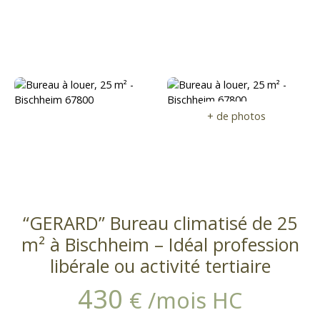
ation
o
p
ri
é
t
a
ir
e
+ de photos
“GERARD” Bureau climatisé de 25
m² à Bischheim – Idéal profession
libérale ou activité tertiaire
430
€ /mois HC