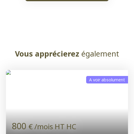
Vous apprécierez
également
A voir absolument
800
€ /mois HT HC