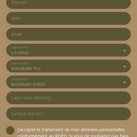
Prénom
Nom
Email
Type d'offre
Location
Type de bien
Immobilier Pro
Localisation
Bischheim 67800
Loyer max (€/mois)
Surface min (m²)
J'accepte le traitement de mes données personnelles
conformément au RGPD. Si vous ne souhaitez pas faire