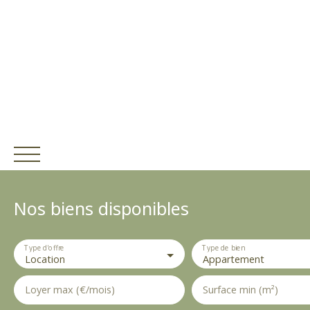
E
Nos biens disponibles
s
p
a
Type d'offre
c
Type de bien
Location
Appartement
e
P
Loyer max (€/mois)
Surface min (m²)
Estim
r
ACCUEIL
ACHETER
V
ation
o