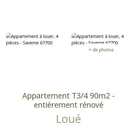
ation
o
p
ri
é
t
a
ir
e
+ de photos
Appartement T3/4 90m2 -
entièrement rénové
Loué