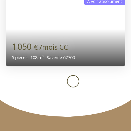
A voir absolument
1 050
€ /mois CC
5
pièces
108
m²
Saverne 67700