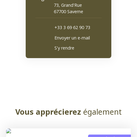
73, Grand'Rue
67700 Saverne
+33 3 69 62 90 73
Envoyer un e-mail
S'y rendre
Vous apprécierez
également